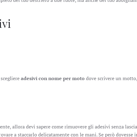
mpleto del tuo destriero a due ruote, ma anche del tuo abbiglia
ivi
 scegliere
adesivi con nome per moto
dove scrivere un motto
mente, allora devi sapere come rimuovere gli adesivi senza lasci
provare a staccarlo delicatamente con le mani. Se però dovesse i