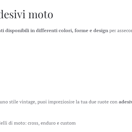
adesivi moto
i disponibili in differenti colori,
forme e design
per asseco
no stile vintage, puoi impreziosire la tua due ruote con
adesi
delli di moto: cross, enduro e custom