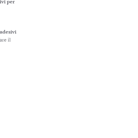
ivi per
adesivi
are il