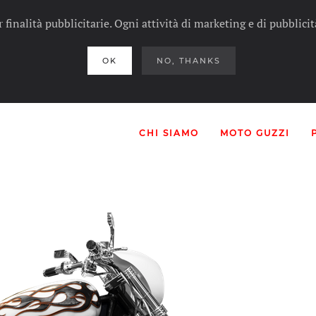
er finalità pubblicitarie. Ogni attività di marketing e di pubblic
OK
NO, THANKS
CHI SIAMO
MOTO GUZZI