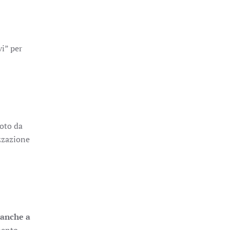
vi” per
moto da
izzazione
 anche a