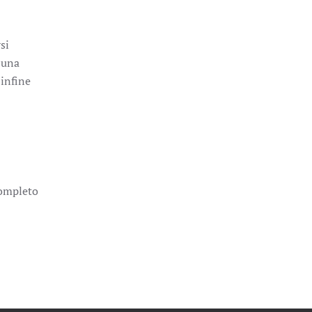
si
 una
 infine
completo