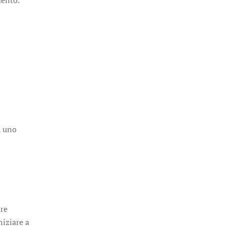
mento.
, uno
are
niziare a